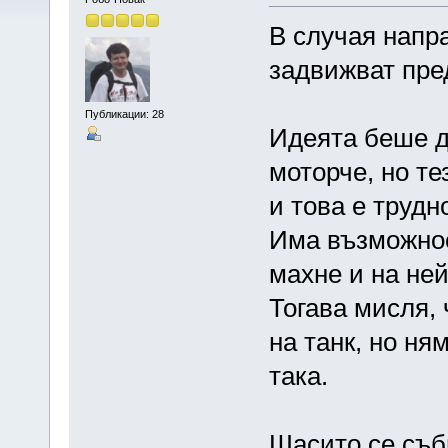
В случая напра
задвижват пре
Публикации: 28
Идеята беше да
моторче, но т
и това е трудн
Има възможнос
махне и на ней
Тогава мисля,
на танк, но ня
така.
Шасито се съби