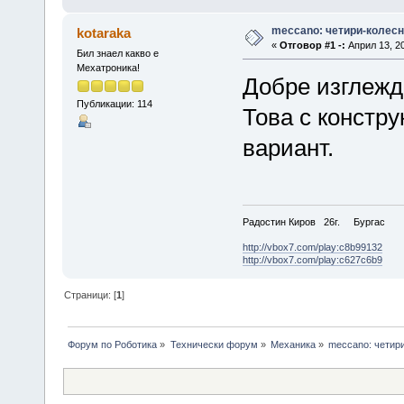
meccano: четири-колесн
kotaraka
«
Отговор #1 -:
Април 13, 20
Бил знаел какво е
Мехатроника!
Добре изглежд
Публикации: 114
Това с констру
вариант.
Радостин Киров 26г. Бургас
http://vbox7.com/play:c8b99132
http://vbox7.com/play:c627c6b9
Страници: [
1
]
Форум по Роботика
»
Технически форум
»
Механика
»
meccano: четир