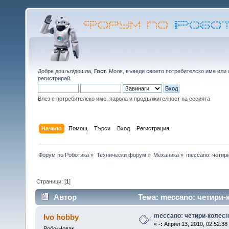
Добре дошъл/дошла,
Гост
. Моля,
въведи своето потребителско име
или
регистрирай
.
Влез с потребителско име, парола и продължителност на сесията
Начало
Помощ
Търси
Вход
Регистрация
Форум по Роботика
»
Технически форум
»
Механика
»
meccano: четир
Страници: [
1
]
Автор
Тема: meccano: четири-
meccano: четири-колесн
Ivo hobby
«
-:
Април 13, 2010, 02:52:38
Робо-Новак