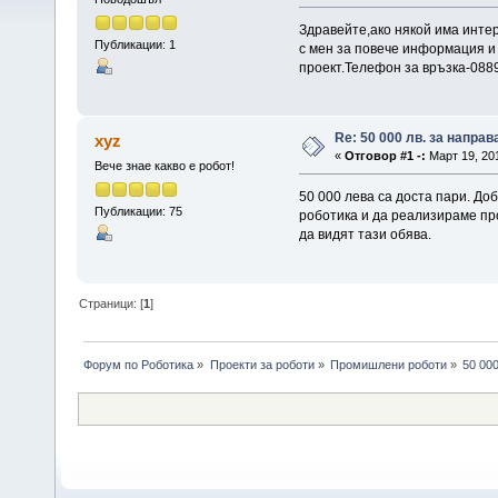
Здравейте,ако някой има интер
Публикации: 1
с мен за повече информация и
проект.Телефон за връзка-088
Re: 50 000 лв. за напра
xyz
«
Отговор #1 -:
Март 19, 201
Вече знае какво е робот!
50 000 лева са доста пари. До
Публикации: 75
роботика и да реализираме пр
да видят тази обява.
Страници: [
1
]
Форум по Роботика
»
Проекти за роботи
»
Промишлени роботи
»
50 00