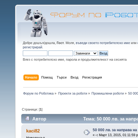
Добре дошъл/дошла,
Гост
. Моля,
въведи своето потребителско име
или
регистрирай
.
Влез с потребителско име, парола и продължителност на сесията
Начало
Помощ
Търси
Вход
Регистрация
Форум по Роботика
»
Проекти за роботи
»
Промишлени роботи
»
50 00
Страници: [
1
]
Автор
Тема: 50 000 лв. за нап
50 000 лв. за направа н
kaci82
«
-:
Март 13, 2015, 01:11:59 
Новодошъл