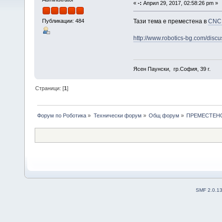
«
-:
Април 29, 2017, 02:58:26 pm »
Публикации: 484
Тази тема е преместена в
CNC 
http://www.robotics-bg.com/disc
Ясен Паунски, гр.София, 39 г.
Страници: [
1
]
Форум по Роботика
»
Технически форум
»
Общ форум
»
ПРЕМЕСТЕНО: 
SMF 2.0.1