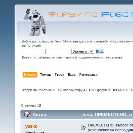
Добре дошъл/дошла,
Гост
. Моля,
въведи своето потребителско име
или
регистрирай
.
Влез с потребителско име, парола и продължителност на сесията
Начало
Помощ
Търси
Вход
Регистрация
Форум по Роботика
»
Технически форум
»
Общ форум
»
ПРЕМЕСТЕНО: 
Страници: [
1
]
Автор
Тема: ПРЕМЕСТЕНО: въп
(Прочетена 36188 пъти)
ПРЕМЕСТЕНО: въпрос от
yasko
управление на серво дв
Administrator