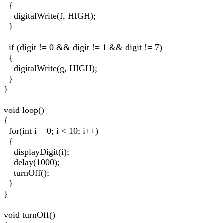
{
digitalWrite(f, HIGH);
}
if (digit != 0 && digit != 1 && digit != 7)
{
digitalWrite(g, HIGH);
}
}
void loop()
{
for(int i = 0; i < 10; i++)
{
displayDigit(i);
delay(1000);
turnOff();
}
}
void turnOff()