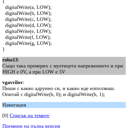
{
digitalWrite(a, LOW);
digitalWrite(b, LOW);
digitalWrite(c, LOW);
digitalWrite(d, LOW);
digitalWrite(e, LOW);
digitalWrite(f, LOW);
digitalWrite(g, LOW);
}
robo13
:
Също така премерих с мултицета напрежението и при
HIGH е 0V, а при LOW e 5V
vgavrilov
:
Пиши с какво адруино си, и какво иде използваш.
Опитай с digitalWrite(b, 0); и digitalWrite(b, 1);
Навигация
[0]
Списък на темите
Премини на пълна версия