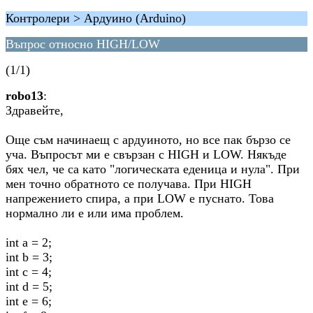
Контролери > Ардуино (Arduino)
Въпрос относно HIGH/LOW
(1/1)
robo13
:
Здравейте,
Още съм начинаещ с ардуиното, но все пак бързо се
уча. Въпросът ми е свързан с HIGH и LOW. Някъде
бях чел, че са като "логическата еденица и нула". При
мен точно обратното се получава. При HIGH
напрежението спира, а при LOW е пуснато. Това
нормално ли е или има проблем.
int a = 2;
int b = 3;
int c = 4;
int d = 5;
int e = 6;