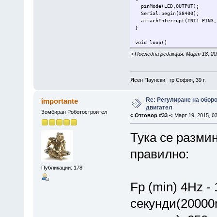
pinMode(LED,OUTPUT);
Serial.begin(38400);
attachInterrupt(INT1_PIN3, 
}
void loop()
{
«
Последна редакция: Март 18, 20
if (flag) {
flag = 0;
Serial.println(period)
Ясен Паунски, гр.София, 39 г.
}
}
Re: Регулиране на обор
importante
двигател
void int1_thandler() //обраб
Зомбиран Роботостроител
{
«
Отговор #33 -:
Март 19, 2015, 03
t_new = millis();
Тука се размин
period = t_new-t_old;
t_old = t_new;
правилно:
flag = 1;
}
Публикации: 178
Fp (min) 4Hz -
секунди(20000