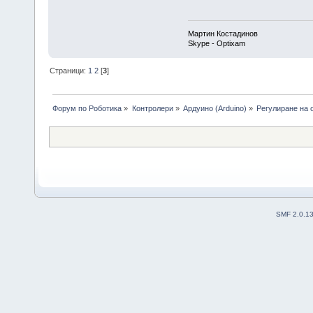
Мартин Костадинов
Skype - Optixam
Страници:
1
2
[
3
]
Форум по Роботика
»
Контролери
»
Ардуино (Arduino)
»
Регулиране на 
SMF 2.0.1