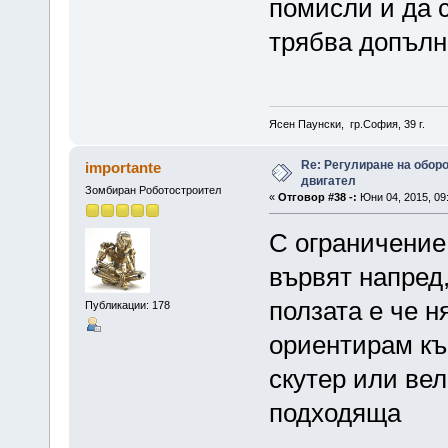
помисли и да с
трябва допълн
Ясен Паунски, гр.София, 39 г.
Re: Регулиране на обор
importante
двигател
Зомбиран Роботостроител
«
Отговор #38 -:
Юни 04, 2015, 09
С ограничение 
вървят напред,
ползата е че 
Публикации: 178
ориентирам къ
скутер или ве
подходяща