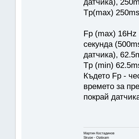
датчика), 250
Tp(max) 250m
Fp (max) 16Hz 
секунда (500m
датчика), 62.
Tp (min) 62.5m
Където Fp - че
времето за пр
покрай датчик
Мартин Костадинов
Skype - Optixam