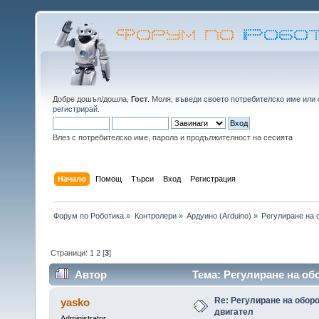
Добре дошъл/дошла,
Гост
. Моля,
въведи своето потребителско име
или
регистрирай
.
Влез с потребителско име, парола и продължителност на сесията
Начало
Помощ
Търси
Вход
Регистрация
Форум по Роботика
»
Контролери
»
Ардуино (Arduino)
»
Регулиране на 
Страници:
1
2
[
3
]
Автор
Тема: Регулиране на об
Re: Регулиране на обор
yasko
двигател
Administrator