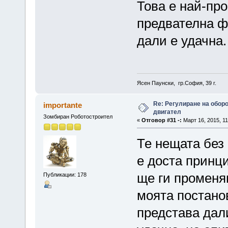
Това е най-пр
предвателна ф
дали е удачна.
Ясен Паунски, гр.София, 39 г.
Re: Регулиране на обор
importante
двигател
Зомбиран Роботостроител
«
Отговор #31 -:
Март 16, 2015, 11
Те нещата без 
е доста принци
ще ги променям
Публикации: 178
моята постано
представа дали