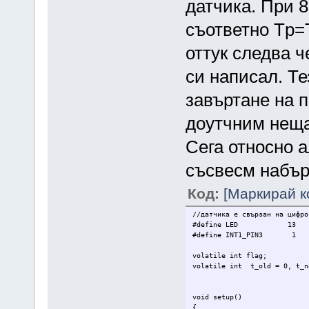
датчика. При 8
съответно Tp=T
оттук следва ч
си написал. Те
завъртане на п
доутчним неща
Сега относно 
съсвесм набър
Код:
[Маркирай к
//датчика е свързан на цифро
#define LED 13
#define INT1_PIN3 1 //
volatile int flag;
volatile int t_old = 0, t_n
void setup()
{