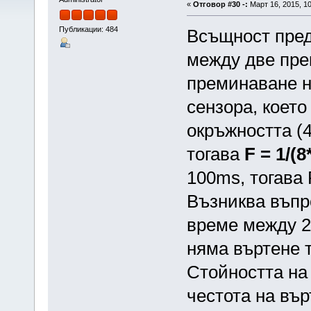
«
Отговор #30 -:
Март 16, 2015, 10
Публикации: 484
Всъщност пред
между две прек
преминаване н
сензора, което
окръжността (
тогава
F = 1/(8
100ms, тогава F
Възниква въпр
време между 2
няма въртене т.
Стойността н
честота на въ