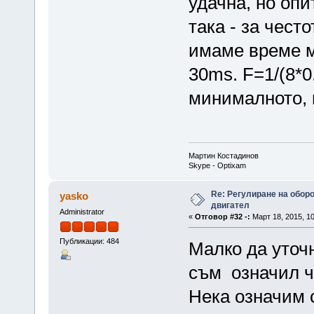
удачна, но опи
така - за чест
имаме време м
30ms. F=1/(8*0
минималното, 
Мартин Костадинов
Skype - Optixam
Re: Регулиране на обор
yasko
двигател
Administrator
«
Отговор #32 -:
Март 18, 2015, 10
Публикации: 484
Малко да уточ
съм означил ч
Нека означим 