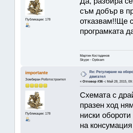
Да, разбира се
съм добър в пр
отказвам!!Ще 
Публикации: 178
програмката да
Мартин Костадинов
Skype - Optixam
Re: Регулиране на обор
importante
двигател
Зомбиран Роботостроител
«
Отговор #36 -:
Май 28, 2015, 09:
Схемата с дра
празен ход ням
ниски обороти 
Публикации: 178
на консумация 