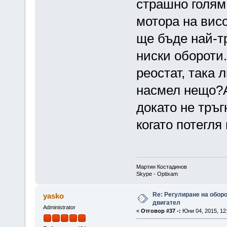
страшно голям 
мотора на висо
ще бъде най-тр
ниски обороти.
реостат, така 
насмел нещо?А
докато не тръг
когато потегля и
Мартин Костадинов
Skype - Optixam
Re: Регулиране на обор
yasko
двигател
Administrator
«
Отговор #37 -:
Юни 04, 2015, 12: