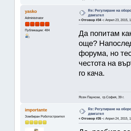
Re: Регулиране на обор
yasko
двигател
Administrator
«
Отговор #34 -:
Април 23, 2015, 1
Публикации: 484
Да попитам как
още? Напослед
форума, но те
честота на вър
го кача.
Ясен Паунски, гр.София, 39 г.
Re: Регулиране на обор
importante
двигател
Зомбиран Роботостроител
«
Отговор #35 -:
Април 24, 2015, 1