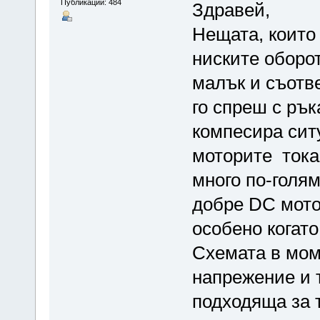
Публикации: 484
Здравей,
Нещата, които
ниските оборот
малък и съотв
го спреш с рък
компесира сит
моторите тока 
много по-голям
добре DC мото
особено когато
Схемата в мом
напрежение и 
подходяща за 