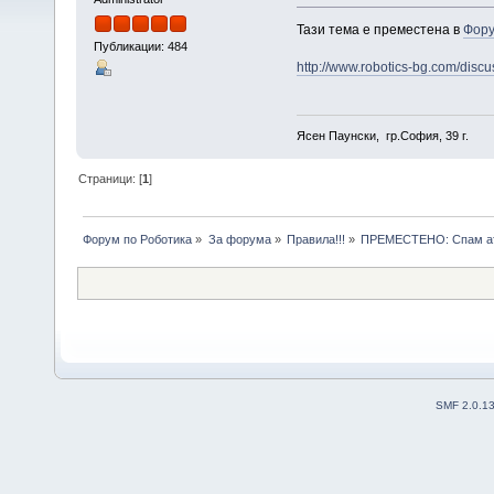
Тази тема е преместена в
Фору
Публикации: 484
http://www.robotics-bg.com/disc
Ясен Паунски, гр.София, 39 г.
Страници: [
1
]
Форум по Роботика
»
За форума
»
Правила!!!
»
ПРЕМЕСТЕНО: Спам а
SMF 2.0.1