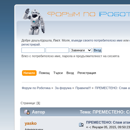
Добре дошъл/дошла,
Гост
. Моля,
въведи своето потребителско име
или
регистрирай
.
Влез с потребителско име, парола и продължителност на сесията
Начало
Помощ
Търси
Вход
Регистрация
Форум по Роботика
»
За форума
»
Правила!!!
»
ПРЕМЕСТЕНО: Спам а
Страници: [
1
]
Автор
Тема: ПРЕМЕСТЕНО: Спа
ПРЕМЕСТЕНО: Спам ата
yasko
«
-:
Януари 05, 2015, 09:50:2
Administrator