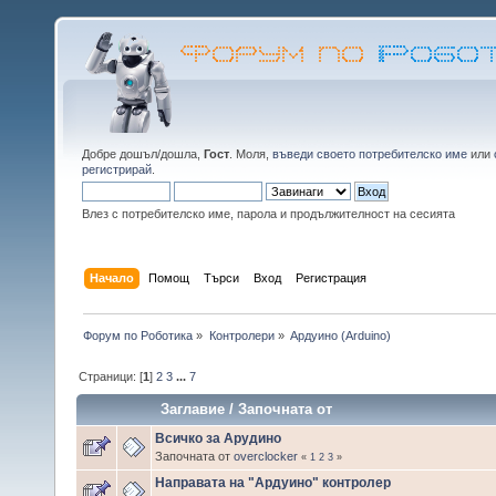
Добре дошъл/дошла,
Гост
. Моля,
въведи своето потребителско име
или
регистрирай
.
Влез с потребителско име, парола и продължителност на сесията
Начало
Помощ
Търси
Вход
Регистрация
Форум по Роботика
»
Контролери
»
Ардуино (Arduino)
Страници: [
1
]
2
3
...
7
Заглавие
/
Започната от
Всичко за Арудино
Започната от
overclocker
«
1
2
3
»
Направата на "Ардуино" контролер