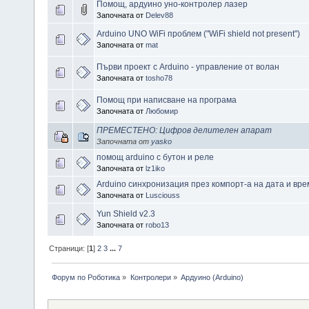
Помощ, ардуино уно-контролер лазер
Започната от
Delev88
Arduino UNO WiFi проблем ("WiFi shield not present")
Започната от
mat
Първи проект с Arduino - управление от волан
Започната от
tosho78
Помощ при написване на програма
Започната от
Любомир
ПРЕМЕСТЕНО: Цифров делителен апарат
Започната от
yasko
помощ arduino с бутон и реле
Започната от
lz1iko
Arduino синхронизация през компорт-а на дата и вр
Започната от
Lusciouss
Yun Shield v2.3
Започната от
robo13
Страници: [
1
]
2
3
...
7
Форум по Роботика
»
Контролери
»
Ардуино (Arduino)