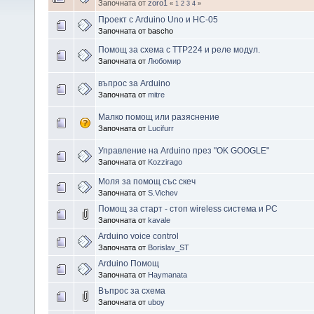
Започната от
zoro1
«
1
2
3
4
»
Проект с Arduino Uno и HC-05
Започната от bascho
Помощ за схема с TTP224 и реле модул.
Започната от
Любомир
въпрос за Arduino
Започната от
mitre
Малко помощ или разяснение
Започната от
Lucifurr
Управление на Arduino през "OK GOOGLE"
Започната от
Kozzirago
Моля за помощ със скеч
Започната от
S.Vichev
Помощ за старт - стоп wireless система и PC
Започната от
kavale
Arduino voice control
Започната от
Borislav_ST
Arduino Помощ
Започната от
Haymanata
Въпрос за схема
Започната от
uboy