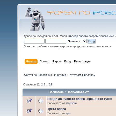
Добре дошъл/дошла,
Гост
. Моля,
въведи своето потребителско име
Влез с потребителско име, парола и продължителност на сесията
Начало
Помощ
Търси
Вход
Регистрация
Форум по Роботика
»
Търговия
»
Купувам-Продавам
Страници: [
1
]
2
3
...
12
Заглавие
/
Започната от
Преди да пуснете обява , прочетете тук!!!
Започната от
zbytsam
Трета опора
Започната от
spp