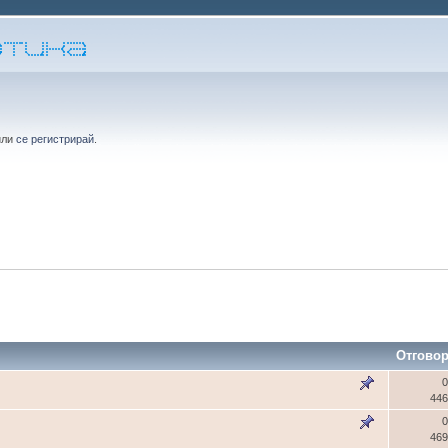
или
се регистрирай
.
Отгово
0
446
0
469