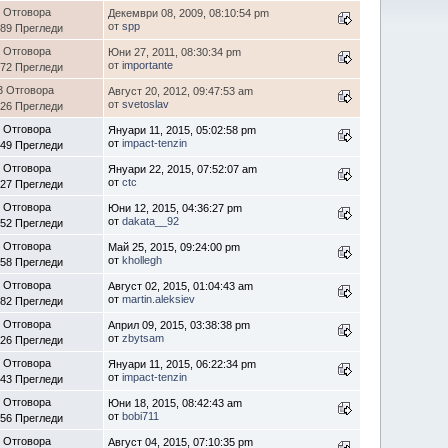
 Отговора
Декември 08, 2009, 08:10:54 pm
от
spp
89 Прегледи
 Отговора
Юни 27, 2011, 08:30:34 pm
от
importante
72 Прегледи
3 Отговора
Август 20, 2012, 09:47:53 am
от
svetoslav
26 Прегледи
 Отговора
Януари 11, 2015, 05:02:58 pm
от
impact-tenzin
49 Прегледи
 Отговора
Януари 22, 2015, 07:52:07 am
от
ctc
27 Прегледи
 Отговора
Юни 12, 2015, 04:36:27 pm
от
dakata__92
52 Прегледи
 Отговора
Май 25, 2015, 09:24:00 pm
от
khollegh
58 Прегледи
 Отговора
Август 02, 2015, 01:04:43 am
от
martin.aleksiev
82 Прегледи
 Отговора
Април 09, 2015, 03:38:38 pm
от
zbytsam
26 Прегледи
 Отговора
Януари 11, 2015, 06:22:34 pm
от
impact-tenzin
43 Прегледи
 Отговора
Юни 18, 2015, 08:42:43 am
от
bobi711
56 Прегледи
 Отговора
Август 04, 2015, 07:10:35 pm