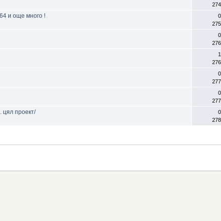
274
64 и още много !
0
275
0
276
1
276
0
277
0
277
 цял проект/
0
278