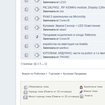
Започната от
LZ1O
PIC18LF452 , RF 433MHz module, Display 128х
Започната от
stoi
Pickit 3 оригинален на Microchip
Започната от
ConevSf
Купувам: Звуков Сензор + LED Осветление
Започната от
slaavi
Продавам осцилоскоп и сонда Tektronix
Започната от
ConevSf
изработка на имитация на бомба
Започната от
patrikov
КУПУВАМ: АРДУИНО, части за робот и т.н /вкл.
Започната от
TRONIC
Страници: [
1
]
2
3
...
12
Форум по Роботика
»
Търговия
»
Купувам-Продавам
Обикновена тема
Заключена тема
Важна тема
Гореща тема (Повече от 15 отговора)
Анкета
Много гореща тема (Повече от 25 отговора)