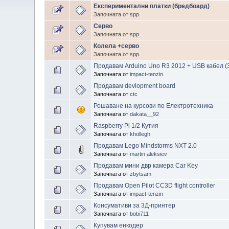
Експериментални платки (бредбоард)
Започната от
spp
Серво
Започната от
spp
Колела +серво
Започната от
spp
Продавам Arduino Uno R3 2012 + USB кабел (
Започната от
impact-tenzin
Продавам devlopment board
Започната от
ctc
Решаване на курсови по Електротехника
Започната от
dakata__92
Raspberry Pi 1/2 Кутия
Започната от
khollegh
Продавам Lego Mindstorms NXT 2.0
Започната от
martin.aleksiev
Продавам мини двр камера Car Key
Започната от
zbytsam
Продавам Open Pilot CC3D flight controller
Започната от
impact-tenzin
Консумативи за 3Д-принтер
Започната от
bobi711
Купувам енкодер