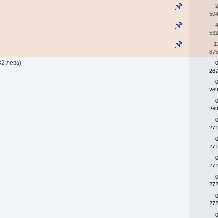
2
504
4
532
1
875
32 лева)
0
267
0
269
0
269
0
271
0
271
0
272
0
272
0
272
0