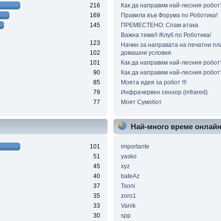
216
Как да направим най-лесния робот
169
Правила във Форума по Роботика!
145
ПРЕМЕСТЕНО: Спам атака
Важна тема!! /Клуб по Роботика/
123
Начин за направата на печатни пл
102
домашни условия
101
Как да направим най-лесния робот?
90
Как да направим най-лесния робот?
85
Моята идея за робот !!!
79
Инфрачервен сензор (infrared)
77
Моят Сумобот
Най-много време онлай
101
importante
51
yasko
45
xyz
40
bateAz
37
Tsoni
35
zoro1
33
Vanik
30
spp