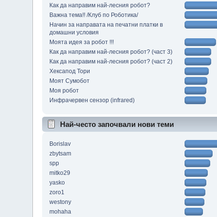
Как да направим най-лесния робот?
Важна тема!! /Клуб по Роботика/
Начин за направата на печатни платки в
домашни условия
Моята идея за робот !!!
Как да направим най-лесния робот? (част 3)
Как да направим най-лесния робот? (част 2)
Хексапод Тори
Моят Сумобот
Моя робот
Инфрачервен сензор (infrared)
Най-често започвали нови теми
Borislav
zbytsam
spp
mitko29
yasko
zoro1
westony
mohaha