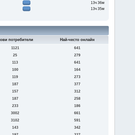
13ч 36м
13ч 35м
ови потребители
Най-често онлайн
1121
641
25
279
113
641
100
164
119
273
187
377
157
312
187
258
233
186
3002
661
3102
591
143
342
197
327