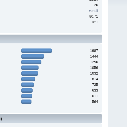
26
vencit
80.71
18:1
1987
1444
1256
1056
1032
814
735
633
611
564
)