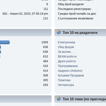
9
Общ брой раздели:
111
Последено регистриран:
661 - Април 02, 2025, 07:56:19 pm
Среден брой онлайн за ден:
131
Съотношение мъже/жени:
Топ 10 на разделите
1009
Електроника
638
Общ форум
636
За всичко...
610
BEAM-роботи
484
Други роботи
416
Програмиране
414
Ардуино (Arduino)
308
Купувам-Продавам
305
Практика
293
Литература
Топ 10 теми (по прегледи