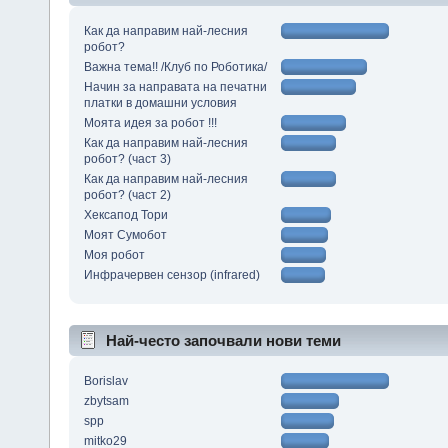
Как да направим най-лесния
робот?
Важна тема!! /Клуб по Роботика/
Начин за направата на печатни
платки в домашни условия
Моята идея за робот !!!
Как да направим най-лесния
робот? (част 3)
Как да направим най-лесния
робот? (част 2)
Хексапод Тори
Моят Сумобот
Моя робот
Инфрачервен сензор (infrared)
Най-често започвали нови теми
Borislav
zbytsam
spp
mitko29