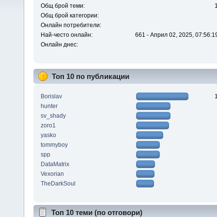
Общ брой теми:
Общ брой категории:
Онлайн потребители:
Най-често онлайн:
661 - Април 02, 2025, 07:56:1
Онлайн днес:
Топ 10 по публикации
Borislav
hunter
sv_shady
zoro1
yasko
tommyboy
spp
DataMatrix
Vexorian
TheDarkSoul
Топ 10 теми (по отговори)