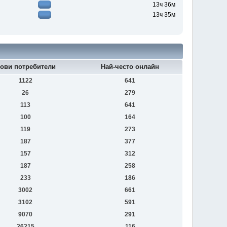
13ч 36м
13ч 35м
ови потребители
Най-често онлайн
1122
641
26
279
113
641
100
164
119
273
187
377
157
312
187
258
233
186
3002
661
3102
591
9070
291
26215
116