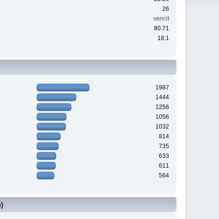
26
vencit
80.71
18:1
1987
1444
1256
1056
1032
814
735
633
611
564
)