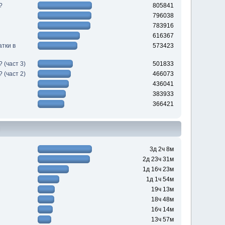
?
805841
796038
783916
616367
атки в
573423
 (част 3)
501833
 (част 2)
466073
436041
383933
366421
н
3д 2ч 8м
2д 23ч 31м
1д 16ч 23м
1д 1ч 54м
19ч 13м
18ч 48м
16ч 14м
13ч 57м