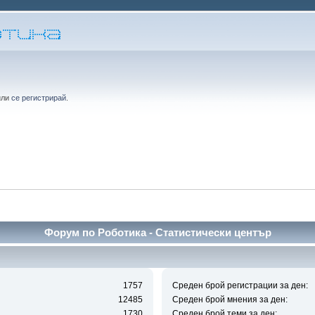
или
се регистрирай
.
Форум по Роботика - Статистически център
1757
Среден брой регистрации за ден:
12485
Среден брой мнения за ден:
1730
Среден брой теми за ден: