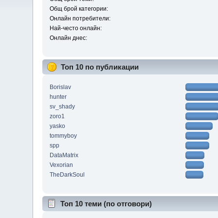
Общ брой категории:
Онлайн потребители:
Най-често онлайн:
Онлайн днес:
Топ 10 по публикации
Borislav
hunter
sv_shady
zoro1
yasko
tommyboy
spp
DataMatrix
Vexorian
TheDarkSoul
Топ 10 теми (по отговори)