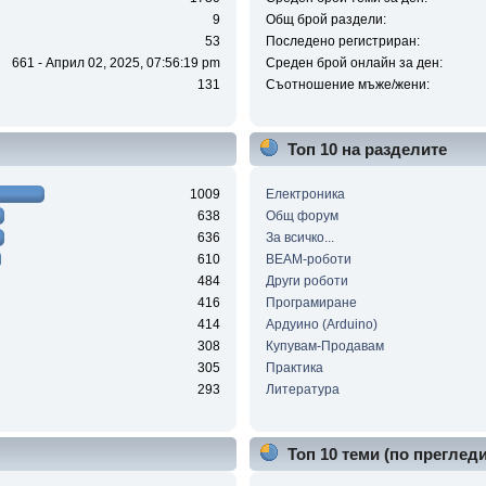
9
Общ брой раздели:
53
Последено регистриран:
661 - Април 02, 2025, 07:56:19 pm
Среден брой онлайн за ден:
131
Съотношение мъже/жени:
Топ 10 на разделите
1009
Електроника
638
Общ форум
636
За всичко...
610
BEAM-роботи
484
Други роботи
416
Програмиране
414
Ардуино (Arduino)
308
Купувам-Продавам
305
Практика
293
Литература
Топ 10 теми (по прегледи