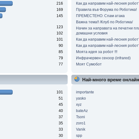
216
Как да направим най-лесния робот
169
Правила във Форума по Роботика!
145
ПРЕМЕСТЕНО: Спам атака
Важна тема!! /Клуб по Роботика/
123
Начин за направата на печатни пл
102
домашни условия
101
Как да направим най-лесния робот?
90
Как да направим най-лесния робот?
85
Моята идея за робот !!!
79
Инфрачервен сензор (infrared)
77
Моят Сумобот
Най-много време онлай
101
importante
51
yasko
45
xyz
40
bateAz
37
Tsoni
35
zoro1
33
Vanik
30
spp