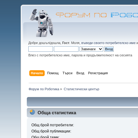
Добре дошъл/дошла,
Гост
. Моля,
въведи своето потребителско име
Влез с потребителско име, парола и продължителност на сесията
Начало
Помощ
Търси
Вход
Регистрация
Форум по Роботика
»
Статистически център
Обща статистика
Общ брой потребители:
Общ брой публикации:
Общ брой теми: