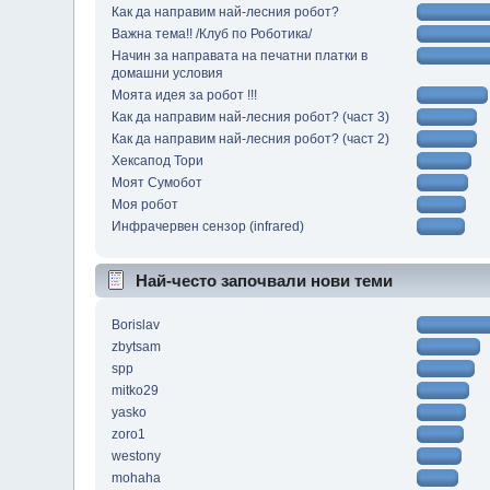
Как да направим най-лесния робот?
Важна тема!! /Клуб по Роботика/
Начин за направата на печатни платки в
домашни условия
Моята идея за робот !!!
Как да направим най-лесния робот? (част 3)
Как да направим най-лесния робот? (част 2)
Хексапод Тори
Моят Сумобот
Моя робот
Инфрачервен сензор (infrared)
Най-често започвали нови теми
Borislav
zbytsam
spp
mitko29
yasko
zoro1
westony
mohaha