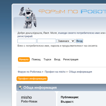
Добре дошъл/дошла,
Гост
. Моля,
въведи своето потребителско име
или
регистрирай
.
Влез с потребителско име, парола и продължителност на сесията
Начало
Помощ
Търси
Вход
Регистрация
Форум по Роботика
»
Профил на misho
»
Обща информация
Профил информация
Обща информация
misho 
Публикации:
Робо-Новак
Възраст: