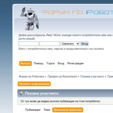
Добре дошъл/дошла,
Гост
. Моля,
въведи своето потребителско име
или
регистрирай
.
Влез с потребителско име, парола и продължителност на сесията
Начало
Помощ
Търси
Вход
Регистрация
Форум по Роботика
»
Профил на Ravenheart
»
Покажи участието
»
При
Профил информация
Покажи участието
От тук може да видиш всички публикации на този потребител.
Публикации
Теми
Прикачени файлове