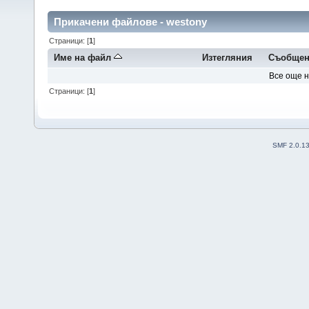
Прикачени файлове - westony
Страници: [
1
]
Име на файл
Изтегляния
Съобщен
Все още 
Страници: [
1
]
SMF 2.0.1