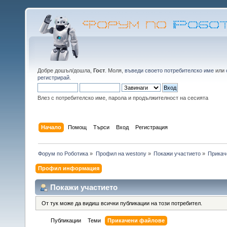
Добре дошъл/дошла,
Гост
. Моля,
въведи своето потребителско име
или
регистрирай
.
Влез с потребителско име, парола и продължителност на сесията
Начало
Помощ
Търси
Вход
Регистрация
Форум по Роботика
»
Профил на westony
»
Покажи участието
»
Прикач
Профил информация
Покажи участието
От тук може да видиш всички публикации на този потребител.
Публикации
Теми
Прикачени файлове