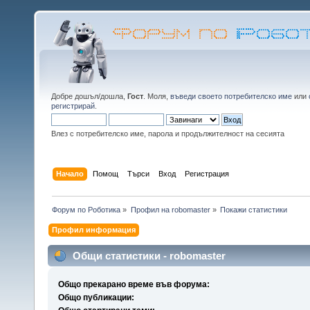
Добре дошъл/дошла,
Гост
. Моля,
въведи своето потребителско име
или
регистрирай
.
Влез с потребителско име, парола и продължителност на сесията
Начало
Помощ
Търси
Вход
Регистрация
Форум по Роботика
»
Профил на robomaster
»
Покажи статистики
Профил информация
Общи статистики - robomaster
Общо прекарано време във форума:
Общо публикации: