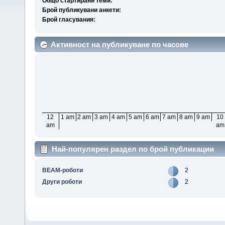
Общо стартирани теми:
Брой публикувани анкети:
Брой гласувания:
Активност на публикуване по часове
12
1 am
2 am
3 am
4 am
5 am
6 am
7 am
8 am
9 am
10
am
am
Най-популярен раздел по брой публикации
BEAM-роботи
2
Други роботи
2