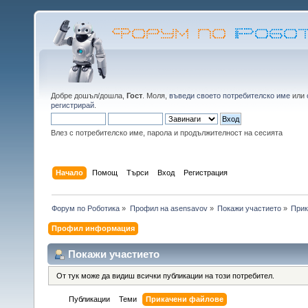
Добре дошъл/дошла,
Гост
. Моля,
въведи своето потребителско име
или
регистрирай
.
Влез с потребителско име, парола и продължителност на сесията
Начало
Помощ
Търси
Вход
Регистрация
Форум по Роботика
»
Профил на asensavov
»
Покажи участието
»
Прик
Профил информация
Покажи участието
От тук може да видиш всички публикации на този потребител.
Публикации
Теми
Прикачени файлове