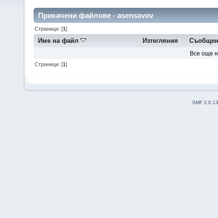
Прикачени файлове - asensavov
Страници: [
1
]
Име на файл
Изтегляния
Съобщен
Все още 
Страници: [
1
]
SMF 2.0.1