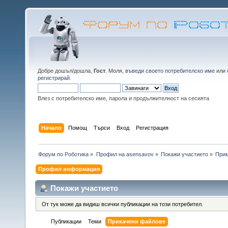
Добре дошъл/дошла,
Гост
. Моля,
въведи своето потребителско име
или
регистрирай
.
Влез с потребителско име, парола и продължителност на сесията
Начало
Помощ
Търси
Вход
Регистрация
Форум по Роботика
»
Профил на asensavov
»
Покажи участието
»
Прик
Профил информация
Покажи участието
От тук може да видиш всички публикации на този потребител.
Публикации
Теми
Прикачени файлове