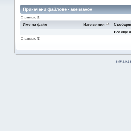
Прикачени файлове - asensavov
Страници: [
1
]
Име на файл
Изтегляния
Съобщен
Все още 
Страници: [
1
]
SMF 2.0.1