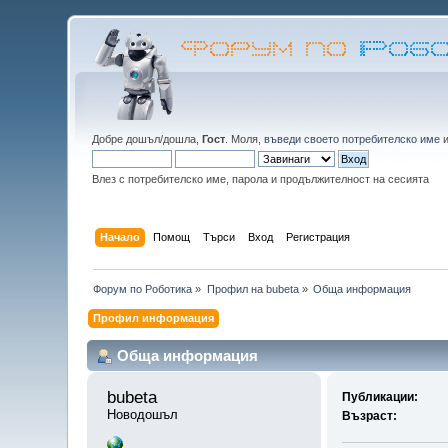
Добре дошъл/дошла,
Гост
. Моля,
въведи своето потребителско име
Влез с потребителско име, парола и продължителност на сесията
Начало
Помощ
Търси
Вход
Регистрация
Форум по Роботика
»
Профил на bubeta
»
Обща информация
Профил информация
Обща информация
bubeta 
Публикации:
Новодошъл
Възраст: