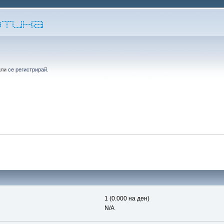
или
се регистрирай
.
1 (0.000 на ден)
N/A