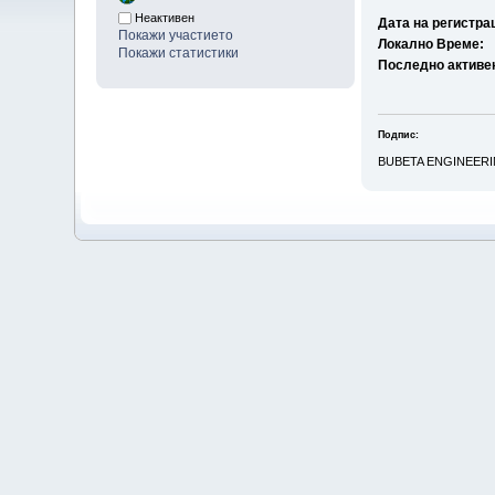
Неактивен
Дата на регистра
Покажи участието
Локално Време:
Покажи статистики
Последно активе
Подпис:
BUBETA ENGINEER