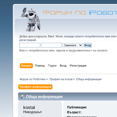
Добре дошъл/дошла,
Гост
. Моля,
въведи своето потребителско име
или
регистрирай
.
Влез с потребителско име, парола и продължителност на сесията
Начало
Помощ
Търси
Вход
Регистрация
Форум по Роботика
»
Профил на kostal
»
Обща информация
Профил информация
Обща информация
kostal 
Публикации:
Новодошъл
Възраст: