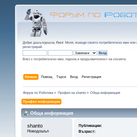
Добре дошъл/дошла,
Гост
. Моля,
въведи своето потребителско име
или
регистрирай
.
Влез с потребителско име, парола и продължителност на сесията
Начало
Помощ
Търси
Вход
Регистрация
Форум по Роботика
»
Профил на shanto
»
Обща информация
Профил информация
Обща информация
shanto 
Публикации:
Новодошъл
Възраст: