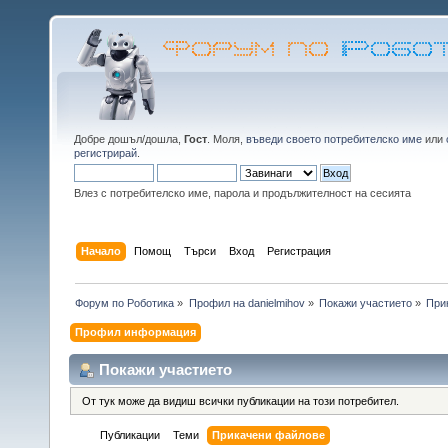
Добре дошъл/дошла,
Гост
. Моля,
въведи своето потребителско име
или
регистрирай
.
Влез с потребителско име, парола и продължителност на сесията
Начало
Помощ
Търси
Вход
Регистрация
Форум по Роботика
»
Профил на danielmihov
»
Покажи участието
»
При
Профил информация
Покажи участието
От тук може да видиш всички публикации на този потребител.
Публикации
Теми
Прикачени файлове