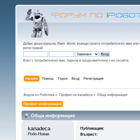
Добре дошъл/дошла,
Гост
. Моля,
въведи своето потребителско име
или
регистрирай
.
Влез с потребителско име, парола и продължителност на сесията
Начало
Помощ
Търси
Вход
Регистрация
Форум по Роботика
»
Профил на kanadeca
»
Обща информация
Профил информация
Обща информация
kanadeca 
Публикации:
Робо-Новак
Възраст: