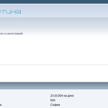
или
се регистрирай
.
23 (0.004 на ден)
N/A
е:
София