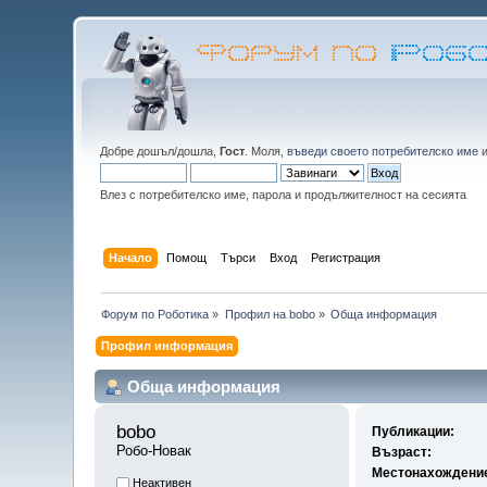
Добре дошъл/дошла,
Гост
. Моля,
въведи своето потребителско име
Влез с потребителско име, парола и продължителност на сесията
Начало
Помощ
Търси
Вход
Регистрация
Форум по Роботика
»
Профил на bobo
»
Обща информация
Профил информация
Обща информация
bobo 
Публикации:
Робо-Новак
Възраст:
Местонахождени
Неактивен