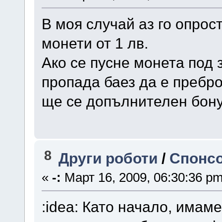
В моя случай аз го опрос
монети от 1 лв.
Ако се пусне монета под 
пропада баез да е пребр
ще се допълнителен бону
8
Други роботи
/
Спонсо
«
-:
Март 16, 2009, 06:30:36 pm
:idea: Като начало, имам