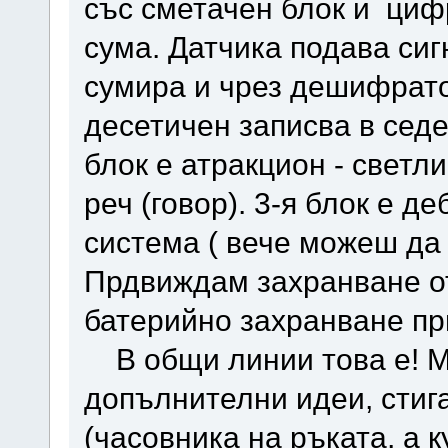
със сметачен блок и циф
сума. Датчика подава сиг
сумира и чрез дешифрато
десетичен записва в седе
блок е атракцион - светл
реч (говор). 3-я блок е 
система ( вече можеш да 
Прдвиждам захранване о
батерийно захранване пр
В общи линии това е! М
допълнителни идеи, стиг
(часовника на ръката, а 