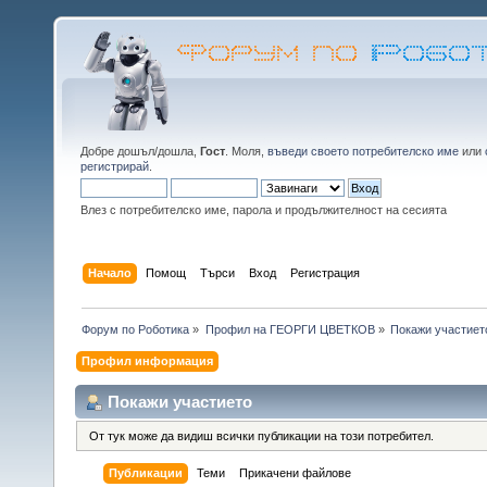
Добре дошъл/дошла,
Гост
. Моля,
въведи своето потребителско име
или
регистрирай
.
Влез с потребителско име, парола и продължителност на сесията
Начало
Помощ
Търси
Вход
Регистрация
Форум по Роботика
»
Профил на ГЕОРГИ ЦВЕТКОВ
»
Покажи участиет
Профил информация
Покажи участието
От тук може да видиш всички публикации на този потребител.
Публикации
Теми
Прикачени файлове