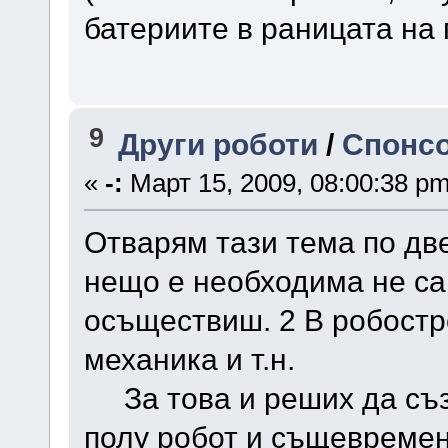
батериите в раницата на 
9
Други роботи
/
Спонсо
«
-:
Март 15, 2009, 08:00:38 pm
Отварям тази тема по дв
нещо е необходима не сам
осъществиш. 2 В робостр
механика и т.н.
За това и реших да съз
полу робот и същевремен