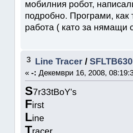
мобилния робот, написали
подробно. Програми, как 
работа ( като за нямащи с
3
Line Tracer
/
SFLTB630
«
-:
Декември 16, 2008, 08:19:
S
7r33tBoY's
F
irst
L
ine
T
racer