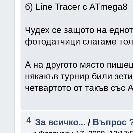
б) Line Tracer с ATmega8
Чудех се защото на еднот
фотодатчици слагаме тол
А на другото място пише
някакъв турнир били зети 
четвартото от такъв със
4
За всичко...
/
Въпрос 