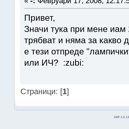
«
-:
Февруари 17, 2008, 12:17:
Привет,
Значи тука при мене иам 
трябват и няма за какво 
е тези отпреде "лампички
или ИЧ? :zubi:
Страници: [
1
]
SMF 2.0.1