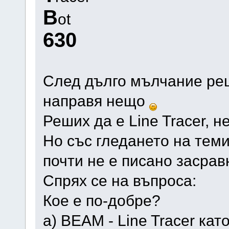
B
ot
630
След дълго мълчание реш
направя нещо
Реших да е Line Tracer, н
Но със гледането на теми
почти не е писано засрав
Спрях се на въпроса:
Кое е по-добре?
а) BEAM - Line Tracer ка