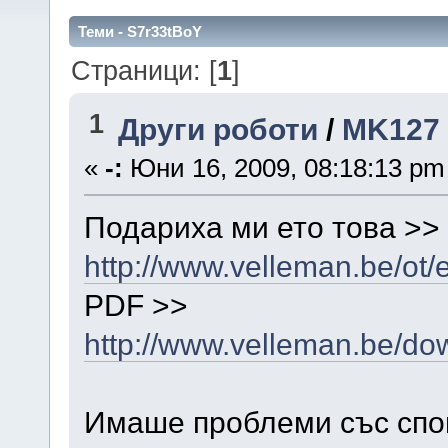
Теми - S7r33tBoY
Страници: [
1
]
1
Други роботи
/
MK127
«
-:
Юни 16, 2009, 08:18:13 pm
Подариха ми ето това >>
http://www.velleman.be/ot
PDF >>
http://www.velleman.be/d
Имаше проблеми със спой