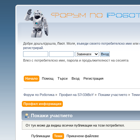
Добре дошъл/дошла,
Гост
. Моля,
въведи своето потребителско име
или
регистрирай
.
Влез с потребителско име, парола и продължителност на сесията
Начало
Помощ
Търси
Вход
Регистрация
Форум по Роботика
»
Профил на S7r33tBoY
»
Покажи участието
»
Теми
Профил информация
Покажи участието
От тук може да видиш всички публикации на този потребител.
Публикации
Теми
Прикачени файлове