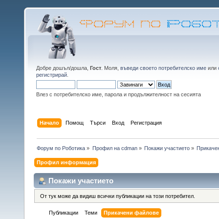
Добре дошъл/дошла,
Гост
. Моля,
въведи своето потребителско име
или
регистрирай
.
Влез с потребителско име, парола и продължителност на сесията
Начало
Помощ
Търси
Вход
Регистрация
Форум по Роботика
»
Профил на cdman
»
Покажи участието
»
Прикаче
Профил информация
Покажи участието
От тук може да видиш всички публикации на този потребител.
Публикации
Теми
Прикачени файлове