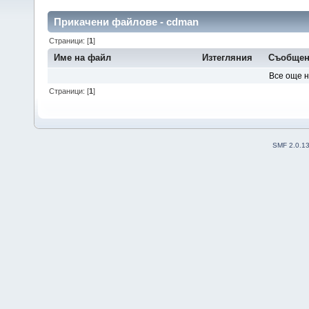
Прикачени файлове - cdman
Страници: [
1
]
Име на файл
Изтегляния
Съобщен
Все още 
Страници: [
1
]
SMF 2.0.1