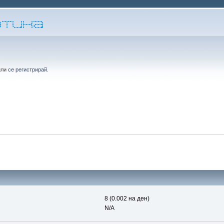
или
се регистрирай
.
8 (0.002 на ден)
N/A