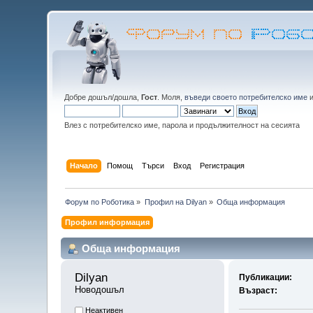
Добре дошъл/дошла,
Гост
. Моля,
въведи своето потребителско име
Влез с потребителско име, парола и продължителност на сесията
Начало
Помощ
Търси
Вход
Регистрация
Форум по Роботика
»
Профил на Dilyan
»
Обща информация
Профил информация
Обща информация
Dilyan 
Публикации:
Новодошъл
Възраст:
Неактивен