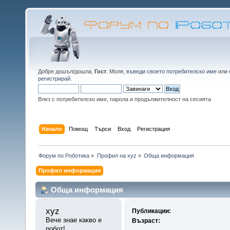
Добре дошъл/дошла,
Гост
. Моля,
въведи своето потребителско име
или
регистрирай
.
Влез с потребителско име, парола и продължителност на сесията
Начало
Помощ
Търси
Вход
Регистрация
Форум по Роботика
»
Профил на xyz
»
Обща информация
Профил информация
Обща информация
xyz 
Публикации:
Вече знае какво е 
Възраст:
робот!