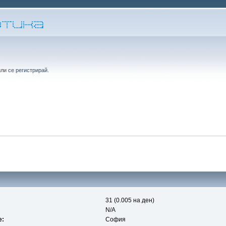
или
се регистрирай
.
31 (0.005 на ден)
N/A
е:
София