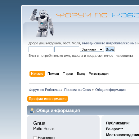
Добре дошъл/дошла,
Гост
. Моля,
въведи своето потребителско име
Влез с потребителско име, парола и продължителност на сесията
Начало
Помощ
Търси
Вход
Регистрация
Форум по Роботика
»
Профил на Gnus
»
Обща информация
Профил информация
Обща информация
Gnus 
Публикации:
Робо-Новак
Възраст:
Местонахождени
Неактивен