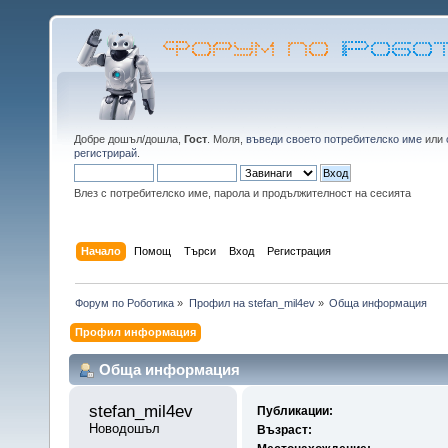
Добре дошъл/дошла,
Гост
. Моля,
въведи своето потребителско име
или
регистрирай
.
Влез с потребителско име, парола и продължителност на сесията
Начало
Помощ
Търси
Вход
Регистрация
Форум по Роботика
»
Профил на stefan_mil4ev
»
Обща информация
Профил информация
Обща информация
stefan_mil4ev 
Публикации:
Новодошъл
Възраст: