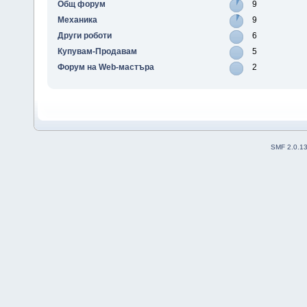
Общ форум
9
Механика
9
Други роботи
6
Купувам-Продавам
5
Форум на Web-мастъра
2
SMF 2.0.1