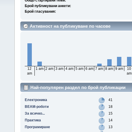
Общо стартирани теми:
Брой публикувани анкети:
Брой гласувания:
Активност на публикуване по часове
12
1 am
2 am
3 am
4 am
5 am
6 am
7 am
8 am
9 am
10
am
am
Най-популярен раздел по брой публикации
Електроника
41
BEAM-роботи
18
За всичко...
15
Практика
14
Програмиране
13