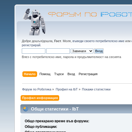
Добре дошъл/дошла,
Гост
. Моля,
въведи своето потребителско име
или
регистрирай
.
Влез с потребителско име, парола и продължителност на сесията
Начало
Помощ
Търси
Вход
Регистрация
Форум по Роботика
»
Профил на IbT
»
Покажи статистики
Профил информация
Общи статистики - IbT
Общо прекарано време във форума:
Общо публикации: