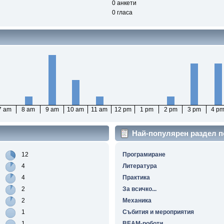
0 анкети
0 гласа
7 am
8 am
9 am
10 am
11 am
12 pm
1 pm
2 pm
3 pm
4 p
Най-популярен раздел п
12
Програмиране
4
Литература
4
Практика
2
За всичко...
2
Механика
1
Събития и мероприятия
1
BEAM-роботи