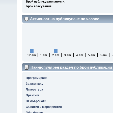
Брой публикувани анкети:
Брой гласувания:
Активност на публикуване по часове
12 am
1 am
2 am
3 am
4 am
5 am
6 am
Най-популярен раздел по брой публикации
Програмиране
За всичко...
Литература
Практика
BEAM-роботи
Събития и мероприятия
Общ форум