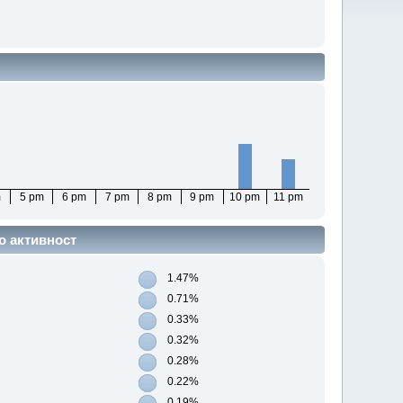
m
5 pm
6 pm
7 pm
8 pm
9 pm
10 pm
11 pm
о активност
1.47%
0.71%
0.33%
0.32%
0.28%
0.22%
0.19%