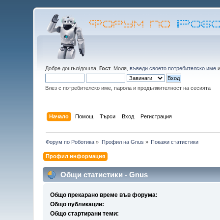
Добре дошъл/дошла,
Гост
. Моля,
въведи своето потребителско име
Влез с потребителско име, парола и продължителност на сесията
Начало
Помощ
Търси
Вход
Регистрация
Форум по Роботика
»
Профил на Gnus
»
Покажи статистики
Профил информация
Общи статистики - Gnus
Общо прекарано време във форума:
Общо публикации:
Общо стартирани теми: