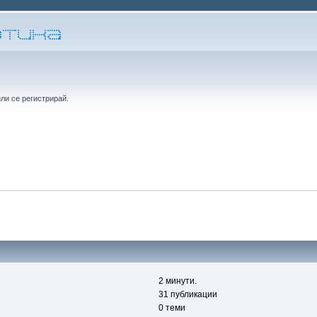
или
се регистрирай
.
2 минути.
31 публикации
0 теми