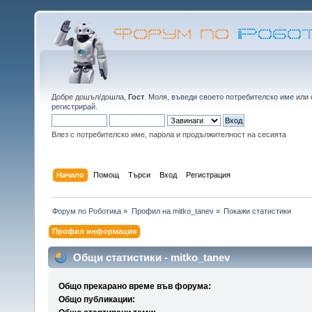
Добре дошъл/дошла,
Гост
. Моля,
въведи своето потребителско име
или
регистрирай
.
Влез с потребителско име, парола и продължителност на сесията
Начало
Помощ
Търси
Вход
Регистрация
Форум по Роботика
»
Профил на mitko_tanev
»
Покажи статистики
Профил информация
Общи статистики - mitko_tanev
Общо прекарано време във форума:
Общо публикации: