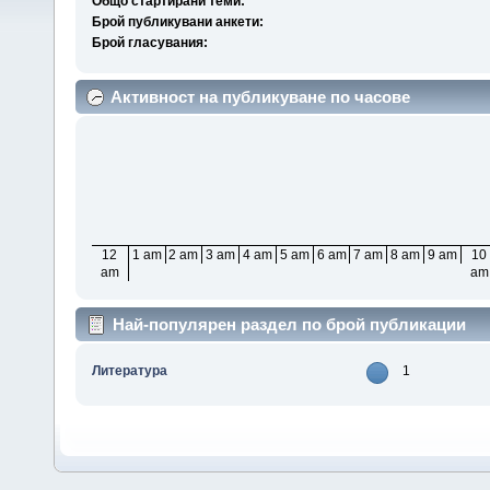
Общо стартирани теми:
Брой публикувани анкети:
Брой гласувания:
Активност на публикуване по часове
12
1 am
2 am
3 am
4 am
5 am
6 am
7 am
8 am
9 am
10
am
am
Най-популярен раздел по брой публикации
Литература
1