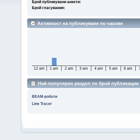
Брой публикувани анкети:
Брой гласувания:
Активност на публикуване по часове
12 am
1 am
2 am
3 am
4 am
5 am
6 am
Най-популярен раздел по брой публикации
BEAM-роботи
Line Tracer