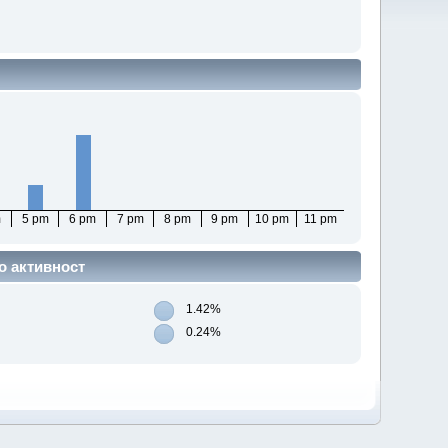
m
5 pm
6 pm
7 pm
8 pm
9 pm
10 pm
11 pm
о активност
1.42%
0.24%