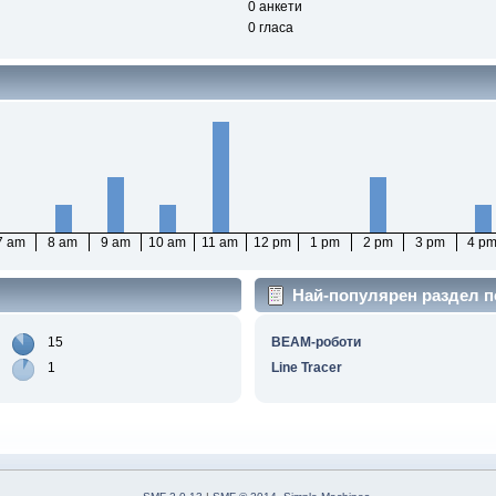
0 анкети
0 гласа
7 am
8 am
9 am
10 am
11 am
12 pm
1 pm
2 pm
3 pm
4 p
Най-популярен раздел п
15
BEAM-роботи
1
Line Tracer