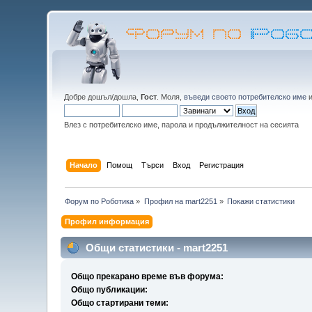
Добре дошъл/дошла,
Гост
. Моля,
въведи своето потребителско име
Влез с потребителско име, парола и продължителност на сесията
Начало
Помощ
Търси
Вход
Регистрация
Форум по Роботика
»
Профил на mart2251
»
Покажи статистики
Профил информация
Общи статистики - mart2251
Общо прекарано време във форума:
Общо публикации:
Общо стартирани теми: