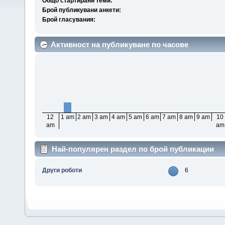
Общо стартирани теми:
Брой публикувани анкети:
Брой гласувания:
Активност на публикуване по часове
12
1 am
2 am
3 am
4 am
5 am
6 am
7 am
8 am
9 am
10
am
am
Най-популярен раздел по брой публикации
Други роботи
6