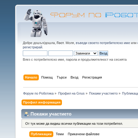
Добре дошъл/дошла,
Гост
. Моля,
въведи своето потребителско име
или
регистрирай
.
Влез с потребителско име, парола и продължителност на сесията
Начало
Помощ
Търси
Вход
Регистрация
Форум по Роботика
»
Профил на Gnus
»
Покажи участието
»
Публикац
Профил информация
Покажи участието
От тук може да видиш всички публикации на този потребител.
Публикации
Теми
Прикачени файлове