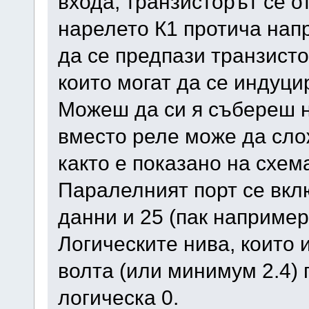
входа, транзисторът се о
нарелето К1 протича нап
да се предпази транзист
които могат да се индуци
Можеш да си я събереш н
вместо реле може да сло
както е показано на схем
Паралелният порт се вкл
данни и 25 (пак например
Логическите нива, които 
волта (или минимум 2.4) п
логическа 0.