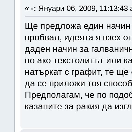
«
-:
Януари 06, 2009, 11:13:43 
Ще предложа един начин 
пробвал, идеята я взех о
даден начин за галванич
но ако текстолитът или к
натъркат с графит, те щ
да се приложи тоя способ
Предполагам, че по подо
казаните за ракия да изг