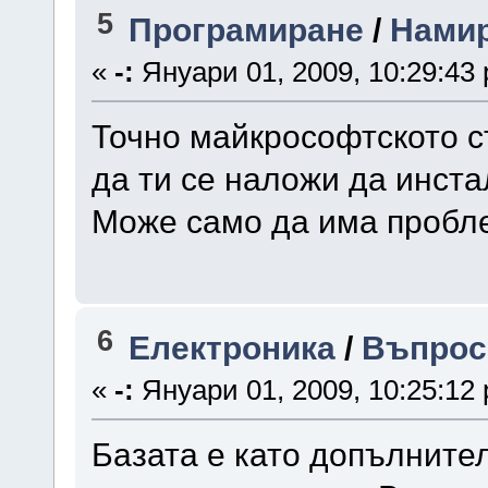
5
Програмиране
/
Намир
«
-:
Януари 01, 2009, 10:29:43
Точно майкрософтското с
да ти се наложи да инст
Може само да има пробле
6
Електроника
/
Въпрос
«
-:
Януари 01, 2009, 10:25:12
Базата е като допълните