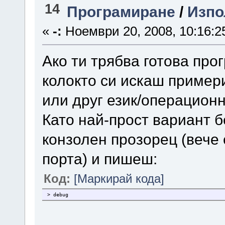
14
Програмиране
/
Изпол
«
-:
Ноември 20, 2008, 10:16:2
Ако ти трябва готова про
колокто си искаш пример
или друг език/операционн
Като най-прост вариант 
конзолен прозорец (вече 
порта) и пишеш:
Код:
[Маркирай кода]
> debug