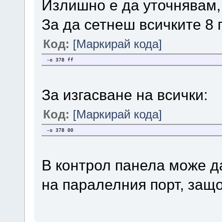
Излишно е да уточнявам, н
За да сетнеш всичките 8 
Код:
[Маркирай кода]
-o 378 ff
За изгасване на всички:
Код:
[Маркирай кода]
-o 378 00
В контрол панела може д
на паралелния порт, защо