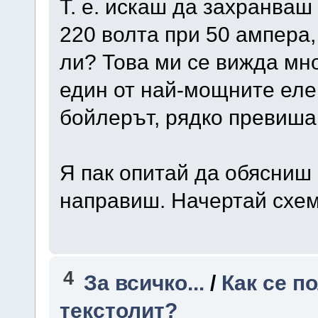
Т. е. искаш да захранва
220 волта при 50 ампера,
ли? Това ми се вижда мно
един от най-мощните еле
бойлерът, рядко превиша
Я пак опитай да обясниш 
направиш. Начертай схема
4
За всичко...
/
Как се п
текстолит?