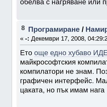
обелва с нагряване или п
8
Програмиране
/
Намир
«
-:
Декември 17, 2008, 04:29:
Ето
още едно хубаво ИД
майкрософтския компилато
компилатори не знам. По
графичен интерфейс. Мал
цаката, но пък имам нага