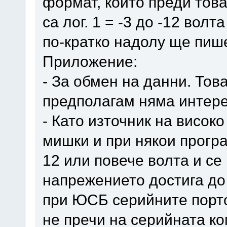
формат, които преди това
са лог. 1 = -3 до -12 волта
по-кратко надолу ще пише
Приложение:
- За обмен на данни. Тов
предполагам няма интере
- Като източник на висок
мишки и при някои прогр
12 или повече волта и се
напрежението достига до
при ЮСБ серийните порто
не пречи на серийната ко