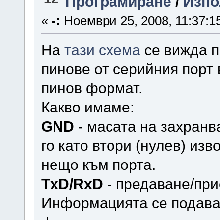
Програмиране
/
Изпол
«
-:
Ноември 25, 2008, 11:37:1
На
тази схема
се вижда п
пинове от серийния порт 
пинов формат.
Какво имаме:
GND
- масата на захран
го като втори (нулев) из
нещо към порта.
TxD/RxD
- предаване/при
Информацията се подава 