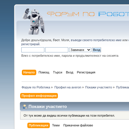
Добре дошъл/дошла,
Гост
. Моля,
въведи своето потребителско име
или
регистрирай
.
Влез с потребителско име, парола и продължителност на сесията
Начало
Помощ
Търси
Вход
Регистрация
Форум по Роботика
»
Профил на averon
»
Покажи участието
»
Публика
Профил информация
Покажи участието
От тук може да видиш всички публикации на този потребител.
Публикации
Теми
Прикачени файлове