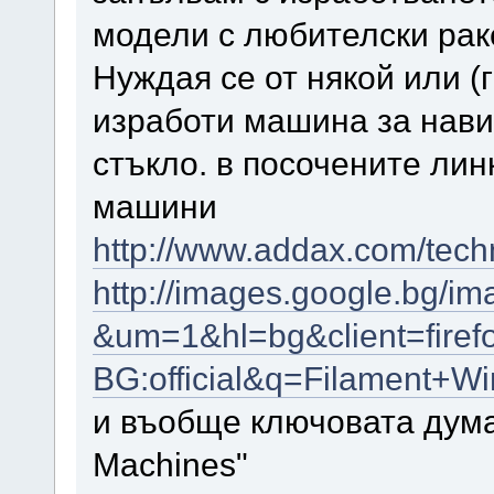
модели с любителски рак
Нуждая се от някой или (
изработи машина за нави
стъкло. в посочените лин
машини
http://www.addax.com/tech
http://images.google.bg/i
&um=1&hl=bg&client=firefo
BG:official&q=Filament+
и въобще ключовата дума 
Machines"