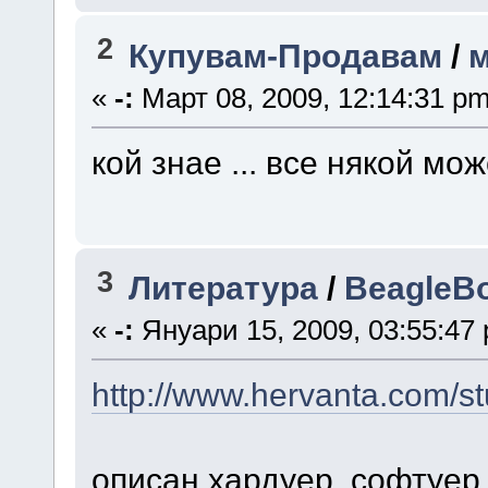
2
Купувам-Продавам
/
м
«
-:
Март 08, 2009, 12:14:31 pm
кой знае ... все някой мо
3
Литература
/
BeagleB
«
-:
Януари 15, 2009, 03:55:47
http://www.hervanta.com/s
описан хардуер, софтуер