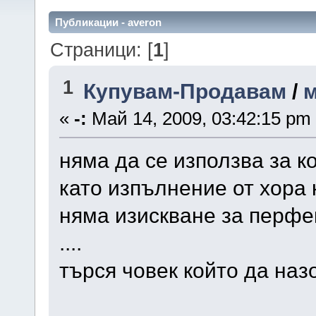
Публикации - averon
Страници: [
1
]
1
Купувам-Продавам
/
м
«
-:
Май 14, 2009, 03:42:15 pm
няма да се използва за к
като изпълнение от хора к
няма изискване за перфе
....
търся човек който да назо