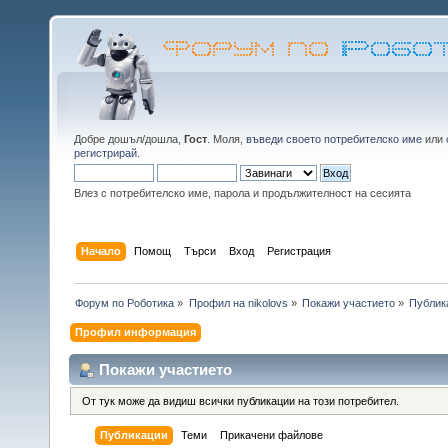
Добре дошъл/дошла,
Гост
. Моля,
въведи своето потребителско име
или
регистрирай
.
Влез с потребителско име, парола и продължителност на сесията
Начало
Помощ
Търси
Вход
Регистрация
Форум по Роботика
»
Профил на nikolovs
»
Покажи участието
»
Публик
Профил информация
Покажи участието
От тук може да видиш всички публикации на този потребител.
Публикации
Теми
Прикачени файлове