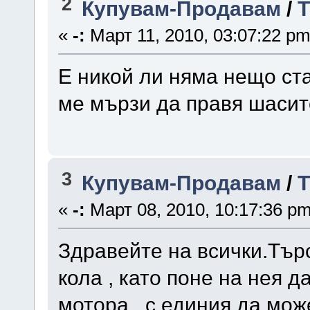
2
Купувам-Продавам
/
Т
«
-:
Март 11, 2010, 03:07:22 pm
Е никой ли няма нещо ст
ме мързи да правя шасит
3
Купувам-Продавам
/
Т
«
-:
Март 08, 2010, 10:17:36 pm
Здравейте на всички.Тър
кола , като поне на нея 
мотора , с единия да мож