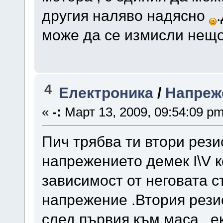
другия наляво надясно
може да се измисли нещо
4
Електроника
/
Напреж
«
-:
Март 13, 2009, 09:54:09 pm
Пич трябва ти втори рез
напрежението демек I\V 
зависимост от неговата 
напрежение .Втория рези
след първия към маса , е