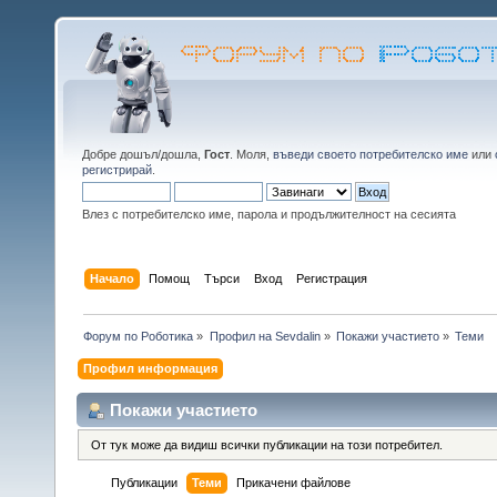
Добре дошъл/дошла,
Гост
. Моля,
въведи своето потребителско име
или
регистрирай
.
Влез с потребителско име, парола и продължителност на сесията
Начало
Помощ
Търси
Вход
Регистрация
Форум по Роботика
»
Профил на Sevdalin
»
Покажи участието
»
Теми
Профил информация
Покажи участието
От тук може да видиш всички публикации на този потребител.
Публикации
Теми
Прикачени файлове