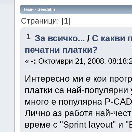
Теми - Sevdalin
Страници: [
1
]
1
За всичко...
/
С какви 
печатни платки?
«
-:
Октомври 21, 2008, 08:18:
Интересно ми е кои прог
платки са най-популярни
много е популярна P-CAD
Лично аз работя най-чест
време с "Sprint layout" и