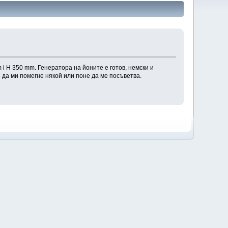
i H 350 mm. Генератора на йоните е готов, немски и
я да ми помегне някой или поне да ме посъветва.