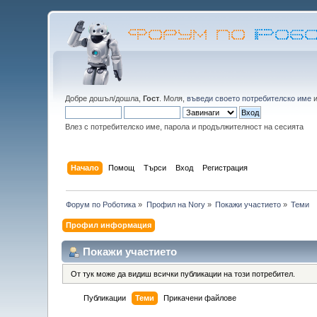
Добре дошъл/дошла,
Гост
. Моля,
въведи своето потребителско име
Влез с потребителско име, парола и продължителност на сесията
Начало
Помощ
Търси
Вход
Регистрация
Форум по Роботика
»
Профил на Nory
»
Покажи участието
»
Теми
Профил информация
Покажи участието
От тук може да видиш всички публикации на този потребител.
Публикации
Теми
Прикачени файлове