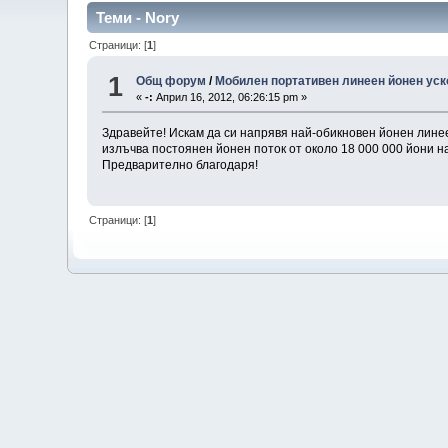
Теми - Nory
Страници: [
1
]
1
Общ форум
/
Мобилен портативен линеен йонен ус
«
-:
Април 16, 2012, 06:26:15 pm »
Здравейте! Искам да си напрявя най-обикновен йонен линеен
излъчва постоянен йонен поток от около 18 000 000 йони на 
Предварително благодаря!
Страници: [
1
]