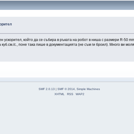
корител
 ускорител, който да се събира в ръката на робот в ниша с размери R-50 mm 
куб.см./с., поне така пише в документацията (не съм ги броил). Много ви мол
SMF 2.0.13
|
SMF © 2014
,
Simple Machines
XHTML
RSS
WAP2