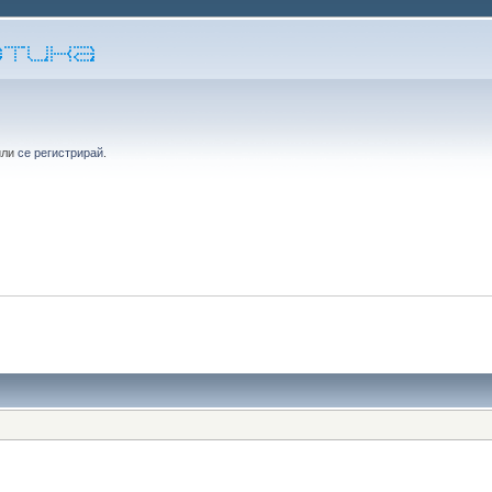
или
се регистрирай
.