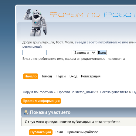
Добре дошъл/дошла,
Гост
. Моля,
въведи своето потребителско име
или
регистрирай
.
Влез с потребителско име, парола и продължителност на сесията
Начало
Помощ
Търси
Вход
Регистрация
Форум по Роботика
»
Профил на stefan_mil4ev
»
Покажи участието
»
П
Профил информация
Покажи участието
От тук може да видиш всички публикации на този потребител.
Публикации
Теми
Прикачени файлове