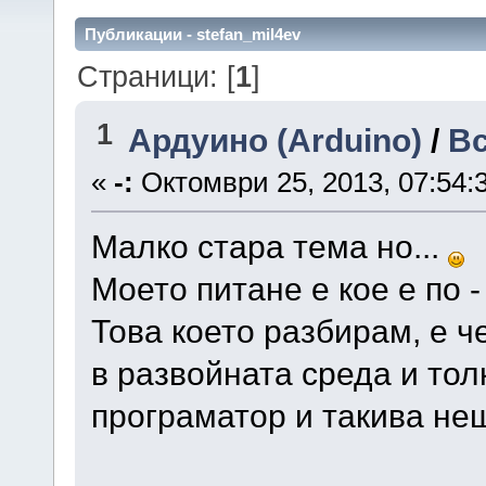
Публикации - stefan_mil4ev
Страници: [
1
]
1
Ардуино (Arduino)
/
Вс
«
-:
Октомври 25, 2013, 07:54:
Малко стара тема но...
Моето питане е кое е по 
Това което разбирам, е ч
в развойната среда и тол
програматор и такива не