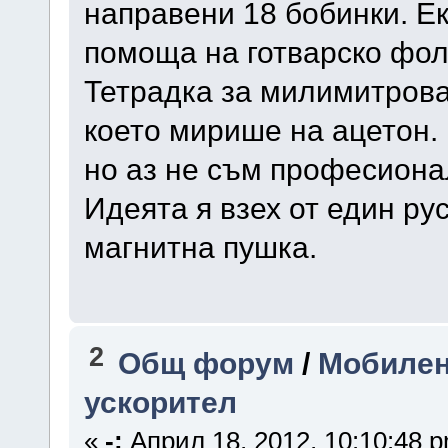
направени 18 бобинки. Ек
помоща на готварско фоли
Тетрадка за милимитрова 
което мирише на ацетон. 
но аз не съм професионал
Идеята я взех от един рус
магнитна пушка.
2
Общ форум
/
Мобилен
ускорител
«
-:
Април 18, 2012, 10:10:48 