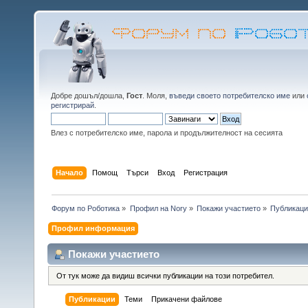
Добре дошъл/дошла,
Гост
. Моля,
въведи своето потребителско име
или
регистрирай
.
Влез с потребителско име, парола и продължителност на сесията
Начало
Помощ
Търси
Вход
Регистрация
Форум по Роботика
»
Профил на Nory
»
Покажи участието
»
Публикац
Профил информация
Покажи участието
От тук може да видиш всички публикации на този потребител.
Публикации
Теми
Прикачени файлове