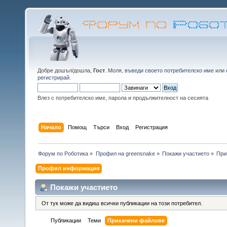
Добре дошъл/дошла,
Гост
. Моля,
въведи своето потребителско име
или
регистрирай
.
Влез с потребителско име, парола и продължителност на сесията
Начало
Помощ
Търси
Вход
Регистрация
Форум по Роботика
»
Профил на greensnake
»
Покажи участието
»
При
Профил информация
Покажи участието
От тук може да видиш всички публикации на този потребител.
Публикации
Теми
Прикачени файлове