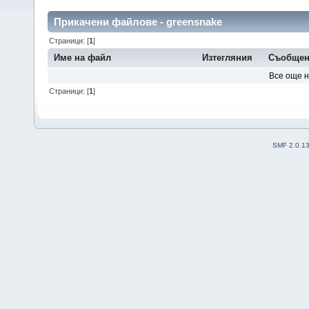
Прикачени файлове - greensnake
Страници: [
1
]
Име на файл
Изтегляния
Съобщен
Все още 
Страници: [
1
]
SMF 2.0.1