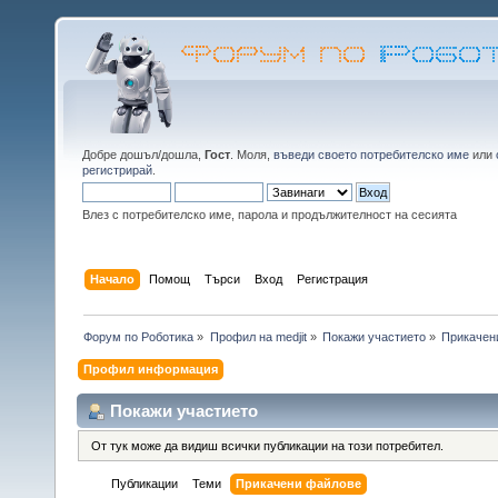
Добре дошъл/дошла,
Гост
. Моля,
въведи своето потребителско име
или
регистрирай
.
Влез с потребителско име, парола и продължителност на сесията
Начало
Помощ
Търси
Вход
Регистрация
Форум по Роботика
»
Профил на medjit
»
Покажи участието
»
Прикачен
Профил информация
Покажи участието
От тук може да видиш всички публикации на този потребител.
Публикации
Теми
Прикачени файлове