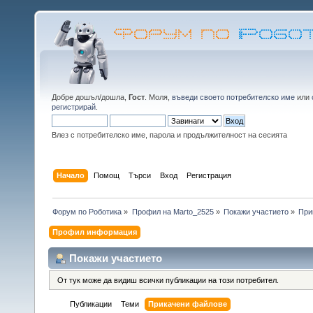
Добре дошъл/дошла,
Гост
. Моля,
въведи своето потребителско име
или
регистрирай
.
Влез с потребителско име, парола и продължителност на сесията
Начало
Помощ
Търси
Вход
Регистрация
Форум по Роботика
»
Профил на Marto_2525
»
Покажи участието
»
При
Профил информация
Покажи участието
От тук може да видиш всички публикации на този потребител.
Публикации
Теми
Прикачени файлове