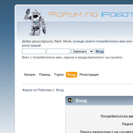
Добре дошъл/дошла,
Гост
. Моля,
въведи своето потребителско име
или
регистрирай
.
Влез с потребителско име, парола и продължителност на сесията
Начало
Помощ
Търси
Вход
Регистрация
Форум по Роботика
»
Вход
Вход
Потребителско им
Парол
Продължителност на сесията