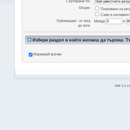
Сортиране по:
Опции:
Показване на рез
Само в заглавият
Публикации - от кога
Между
и
до кога:
Избери раздел в който желаеш да търсиш. Т
да доведе до много резултати.
Маркирай всички
SMF 2.0.1