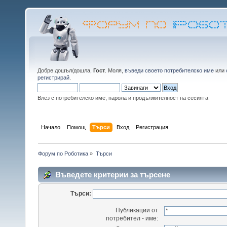
Добре дошъл/дошла,
Гост
. Моля,
въведи своето потребителско име
или
регистрирай
.
Влез с потребителско име, парола и продължителност на сесията
Начало
Помощ
Търси
Вход
Регистрация
Форум по Роботика
»
Търси
Въведете критерии за търсене
Търси:
Публикации от
потребител - име: